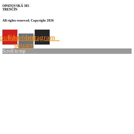
OPATOVSKÁ 385
TRENČÍN
All rights reserved. Copyright 2026
outube
Facebook-
Instagram
square
Scroll to top