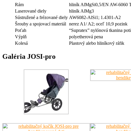
Rám
hliník AlMgSi0,5/EN AW-6060 
Laserované diely
hliník AlMg3
Sústružené a frézované diely
AW6082-AlSi1; 1.4301-A2
Šrouby a spojovací materiál
nerez A1/ A2; oceľ 10,9 pozink
Poťah
“Supratex” nylónová tkanina pot
Výplň
polyetherová pena
Kolesá
Plastový alebo hliníkový ráfik
Galéria JOSI-pro