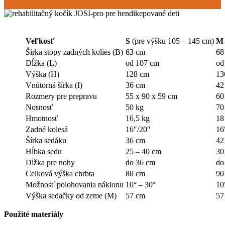
Veľkosť
S
(pre výšku 105 – 145 cm)
M
Šírka stopy zadných kolies (B)
63 cm
68
Dĺžka (L)
od 107 cm
od
Výška (H)
128 cm
13
Vnútorná šírka (I)
36 cm
42
Rozmery pre prepravu
55 x 90 x 59 cm
60
Nosnosť
50 kg
70
Hmotnosť
16,5 kg
18
Zadné kolesá
16″/20″
16
Šírka sedáku
36 cm
42
Hĺbka sedu
25 – 40 cm
30
Dĺžka pre nohy
do 36 cm
do
Celková výška chrbta
80 cm
90
Možnosť polohovania náklonu
10° – 30°
10
Výška sedačky od zeme (M)
57 cm
57
Použité materiály