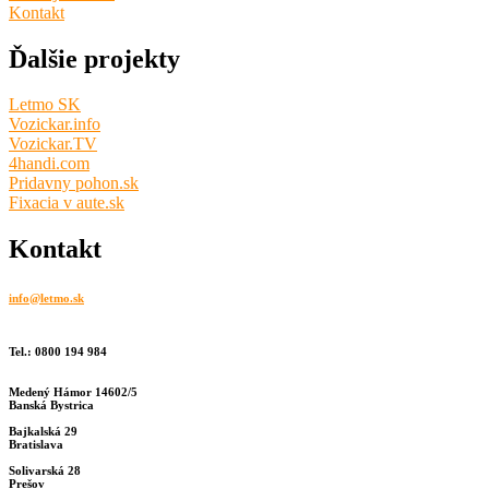
Kontakt
Ďalšie projekty
Letmo SK
Vozickar.info
Vozickar.TV
4handi.com
Pridavny pohon.sk
Fixacia v aute.sk
Kontakt
info@letmo.sk
Tel.: 0800 194 984
Medený Hámor 14602/5
Banská Bystrica
Bajkalská 29
Bratislava
Solivarská 28
Prešov