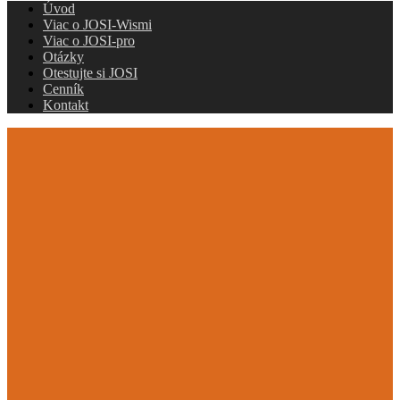
Úvod
Viac o JOSI-Wismi
Viac o JOSI-pro
Otázky
Otestujte si JOSI
Cenník
Kontakt