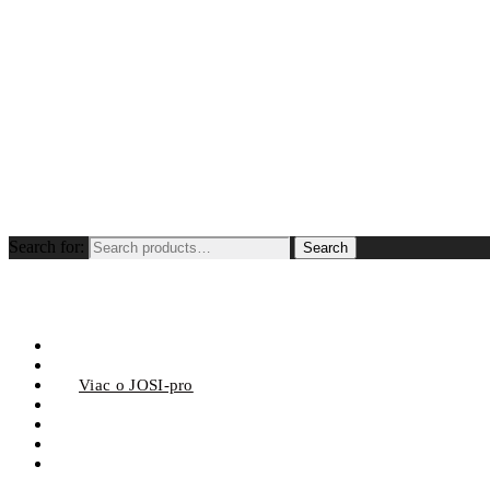
Search for:
Search
Úvod
Viac o JOSI-Wismi
Viac o JOSI-pro
Otázky
Otestujte si JOSI
Cenník
Kontakt