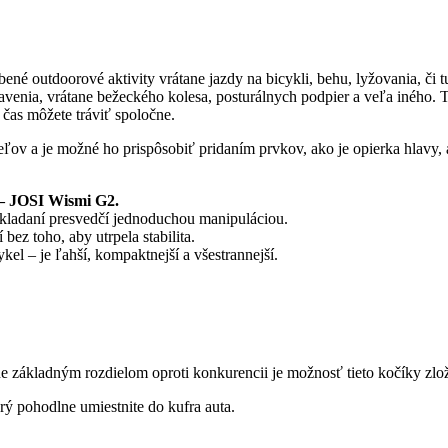
 outdoorové aktivity vrátane jazdy na bicykli, behu, lyžovania, či tur
venia, vrátane bežeckého kolesa, posturálnych podpier a veľa iného. T
 čas môžete tráviť spoločne.
ov a je možné ho prispôsobiť pridaním prvkov, ako je opierka hlavy, al
 – JOSI Wismi G2.
kladaní presvedčí jednoduchou manipuláciou.
ez toho, aby utrpela stabilita.
el – je ľahší, kompaktnejší a všestrannejší.
 základným rozdielom oproti konkurencii je možnosť tieto kočíky zlož
ý pohodlne umiestnite do kufra auta.