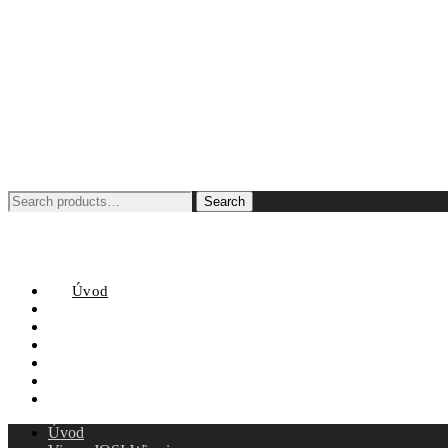
Search
Search
for:
Úvod
Viac o JOSI-Wismi
Viac o JOSI-pro
Otázky
Otestujte si JOSI
Cenník
Kontakt
Úvod