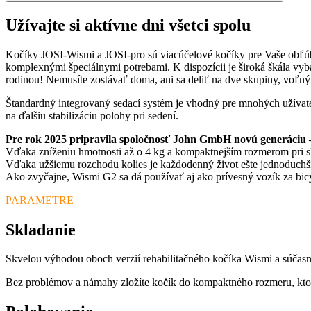
Užívajte si aktívne dni všetci spolu
Kočíky JOSI-Wismi a JOSI-pro sú viacúčelové kočíky pre Vaše obľúbené
komplexnými špeciálnymi potrebami. K dispozícii je široká škála vyba
rodinou! Nemusíte zostávať doma, ani sa deliť na dve skupiny, voľný
Štandardný integrovaný sedací systém je vhodný pre mnohých užívateľ
na ďalšiu stabilizáciu polohy pri sedení.
Pre rok 2025 pripravila spoločnosť John GmbH novú generáciu
Vďaka zníženiu hmotnosti až o 4 kg a kompaktnejším rozmerom pri s
Vďaka užšiemu rozchodu kolies je každodenný život ešte jednoduchší b
Ako zvyčajne, Wismi G2 sa dá používať aj ako prívesný vozík za bicyk
PARAMETRE
Skladanie
Skvelou výhodou oboch verzií rehabilitačného kočíka Wismi a súčasne
Bez problémov a námahy zložíte kočík do kompaktného rozmeru, ktor