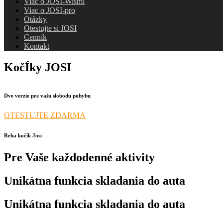
Viac o JOSI-Wismi
Viac o JOSI-pro
Otázky
Otestujte si JOSI
Cenník
Kontakt
KočÍky JOSI
Dve verzie pre vašu slobodu pohybu
OTESTUJTE ZDARMA
Reha kočík Josi
Pre Vaše každodenné aktivity
Unikátna funkcia skladania do auta
Unikátna funkcia skladania do auta