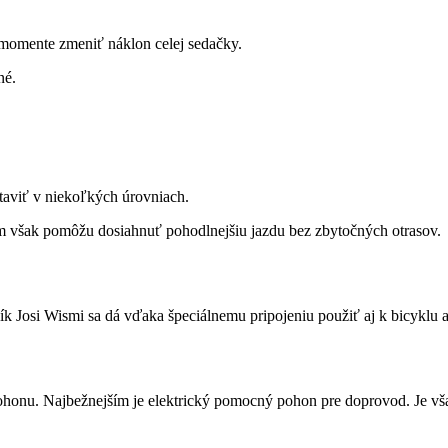
momente zmeniť náklon celej sedačky.
né.
staviť v niekoľkých úrovniach.
 však pomôžu dosiahnuť pohodlnejšiu jazdu bez zbytočných otrasov.
 Josi Wismi sa dá vďaka špeciálnemu pripojeniu použiť aj k bicyklu a ro
onu. Najbežnejším je elektrický pomocný pohon pre doprovod. Je vša